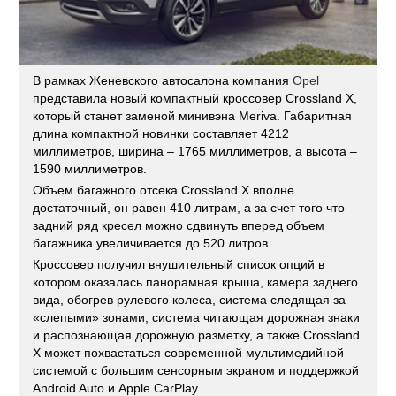
В рамках Женевского автосалона компания
Opel
представила новый компактный кроссовер Crossland X,
который станет заменой минивэна Meriva. Габаритная
длина компактной новинки составляет 4212
миллиметров, ширина – 1765 миллиметров, а высота –
1590 миллиметров.
Объем багажного отсека Crossland X вполне
достаточный, он равен 410 литрам, а за счет того что
задний ряд кресел можно сдвинуть вперед объем
багажника увеличивается до 520 литров.
Кроссовер получил внушительный список опций в
котором оказалась панорамная крыша, камера заднего
вида, обогрев рулевого колеса, система следящая за
«слепыми» зонами, система читающая дорожная знаки
и распознающая дорожную разметку, а также Crossland
X может похвастаться современной мультимедийной
системой с большим сенсорным экраном и поддержкой
Android Auto и Apple CarPlay.