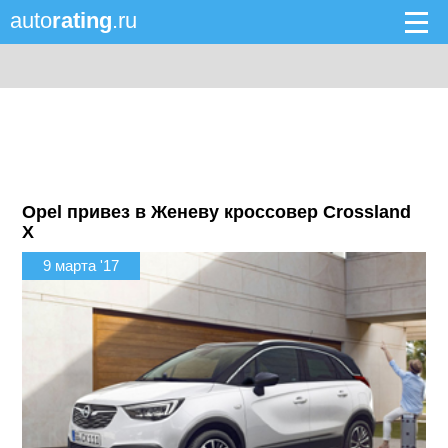
auto
rating
.ru
Opel привез в Женеву кроссовер Crossland
X
9 марта '17