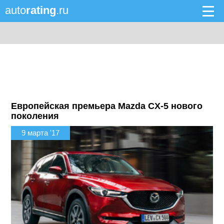
auto
rating
.ru
Европейская премьера Mazda CX-5 нового
поколения
9 марта '17