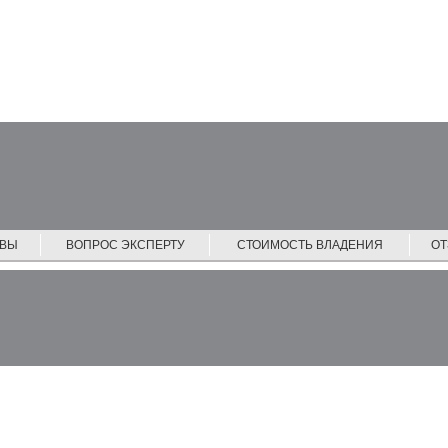
ЙВЫ
ВОПРОС ЭКСПЕРТУ
СТОИМОСТЬ ВЛАДЕНИЯ
О