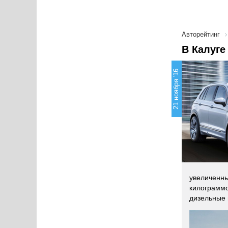
Авторейтинг
В Калуге
21 ноября '16
увеличенны
килограммо
дизельные 