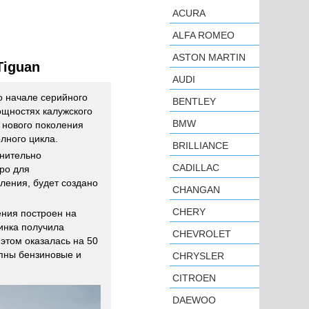
ACURA
ALFA ROMEO
ASTON MARTIN
Tiguan
AUDI
 начале серийного
BENTLEY
щностях калужского
BMW
 нового поколения
лного цикла.
BRILLIANCE
лнительно
CADILLAC
ро для
ления, будет создано
CHANGAN
CHERY
ения построен на
инка получила
CHEVROLET
этом оказалась на 50
упны бензиновые и
CHRYSLER
CITROEN
DAEWOO