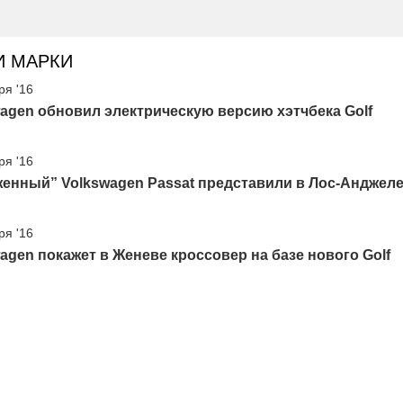
И МАРКИ
ря '16
agen обновил электрическую версию хэтчбека Golf
ря '16
енный” Volkswagen Passat представили в Лос-Анджел
ря '16
agen покажет в Женеве кроссовер на базе нового Golf