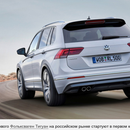
ового
Фольксваген Тигуан
на российском рынке стартуют в первом к