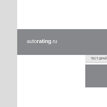
auto
rating
.ru
ТЕСТ-ДРА