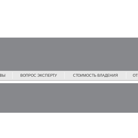
ЙВЫ
ВОПРОС ЭКСПЕРТУ
СТОИМОСТЬ ВЛАДЕНИЯ
О