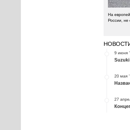
На европей
России, не
НОВОСТ
9 июня 
Suzuki
20 мая 
Назван
27 апре
Концеп