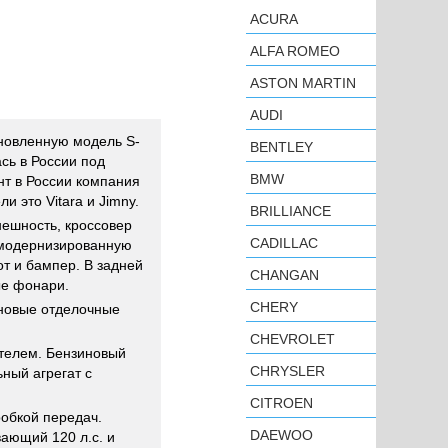
ACURA
ALFA ROMEO
ASTON MARTIN
AUDI
новленную модель S-
BENTLEY
сь в России под
BMW
нт в России компания
и это Vitara и Jimny.
BRILLIANCE
ешность, кроссовер
CADILLAC
 модернизированную
т и бампер. В задней
CHANGAN
ые фонари.
CHERY
 новые отделочные
CHEVROLET
ателем. Бензиновый
CHRYSLER
ьный агрегат с
CITROEN
робкой передач.
DAEWOO
вающий 120 л.с. и