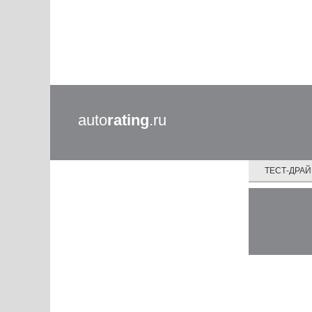
auto
rating
.ru
ТЕСТ-ДРА