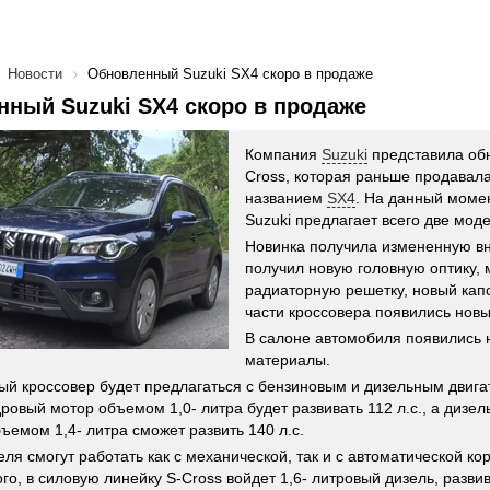
Новости
Обновленный Suzuki SX4 скоро в продаже
ный Suzuki SX4 скоро в продаже
Компания
Suzuki
представила об
Cross, которая раньше продавала
названием
SX4
. На данный моме
Suzuki предлагает всего две модел
Новинка получила измененную вн
получил новую головную оптику,
радиаторную решетку, новый капо
части кроссовера появились нов
В салоне автомобиля появились
материалы.
й кроссовер будет предлагаться с бензиновым и дизельным двиг
ровый мотор объемом 1,0- литра будет развивать 112 л.с., а дизел
ъемом 1,4- литра сможет развить 140 л.с.
еля смогут работать как с механической, так и с автоматической ко
го, в силовую линейку S-Cross войдет 1,6- литровый дизель, разви