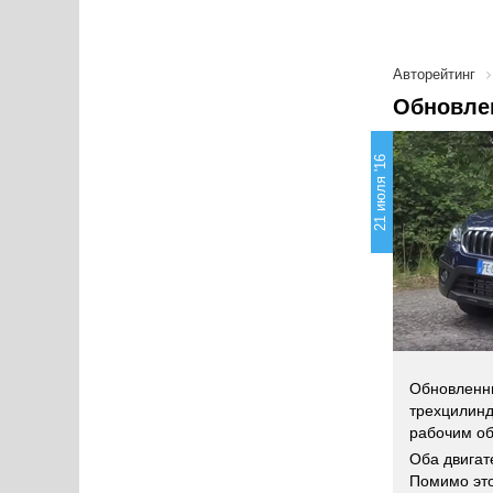
Авторейтинг
Обновлен
21 июля '16
Обновленны
трехцилинд
рабочим об
Оба двигат
Помимо это