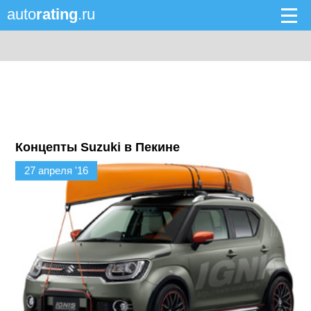
auto
rating
.ru
Концепты Suzuki в Пекине
27 апреля '16