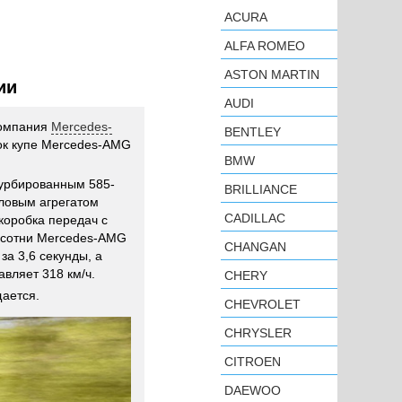
ACURA
ALFA ROMEO
ASTON MARTIN
ии
AUDI
компания
Mercedes-
BENTLEY
ок купе Mercedes-AMG
BMW
турбированным 585-
BRILLIANCE
иловым агрегатом
CADILLAC
коробка передач с
 сотни Mercedes-AMG
CHANGAN
за 3,6 секунды, а
авляет 318 км/ч.
CHERY
щается.
CHEVROLET
CHRYSLER
CITROEN
DAEWOO