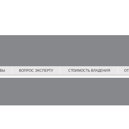
ЙВЫ
ВОПРОС ЭКСПЕРТУ
СТОИМОСТЬ ВЛАДЕНИЯ
О