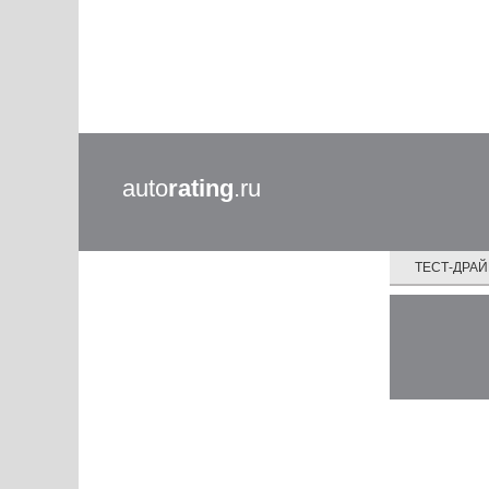
auto
rating
.ru
ТЕСТ-ДРА