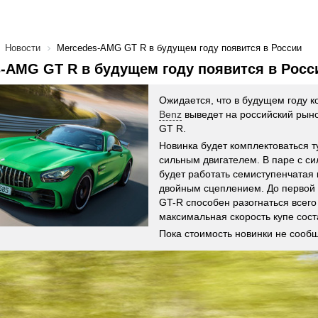
Новости
Mercedes-AMG GT R в будущем году появится в России
-AMG GT R в будущем году появится в Росс
Ожидается, что в будущем году 
Benz
выведет на российский рын
GT R.
Новинка будет комплектоваться 
сильным двигателем. В паре с с
будет работать семиступенчатая 
двойным сцеплением. До первой
GT-R способен разогнаться всего 
максимальная скорость купе сост
Пока стоимость новинки не сооб