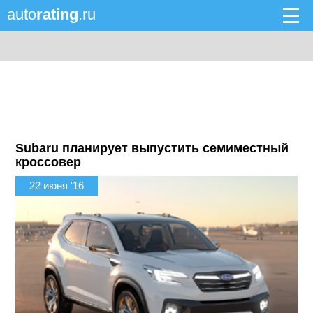
auto
rating
.ru
Subaru планирует выпустить семиместный
кроссовер
22 июня '16