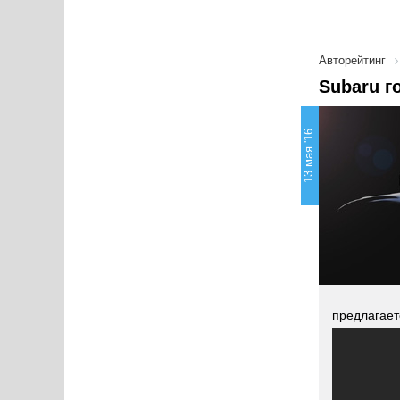
Авторейтинг
Subaru г
13 мая '16
предлагает