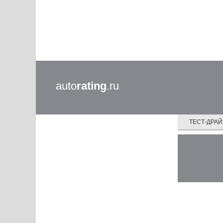
auto
rating
.ru
ТЕСТ-ДРА