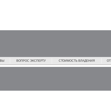
ЙВЫ
ВОПРОС ЭКСПЕРТУ
СТОИМОСТЬ ВЛАДЕНИЯ
О