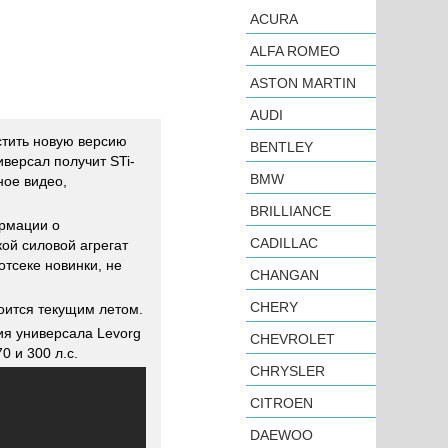
ACURA
ALFA ROMEO
ASTON MARTIN
AUDI
стить новую версию
BENTLEY
иверсал получит STi-
BMW
ое видео,
BRILLIANCE
рмации о
CADILLAC
кой силовой агрегат
отсеке новинки, не
CHANGAN
CHERY
оится текущим летом.
ия универсала Levorg
CHEVROLET
 и 300 л.с.
CHRYSLER
CITROEN
DAEWOO