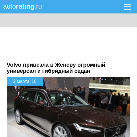
auto
rating
.ru
Volvo привезла в Женеву огромный
универсал и гибридный седан
2 марта '16