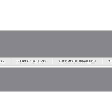
ЙВЫ
ВОПРОС ЭКСПЕРТУ
СТОИМОСТЬ ВЛАДЕНИЯ
О