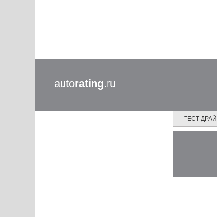
auto
rating
.ru
ТЕСТ-ДРА