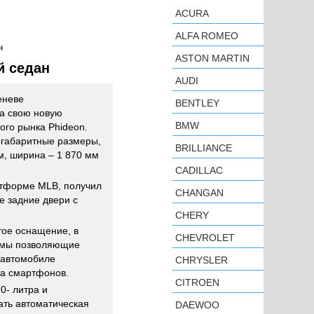
ACURA
ALFA ROMEO
н
ASTON MARTIN
й седан
AUDI
еневе
BENTLEY
а свою новую
BMW
ого рынка Phideon.
 габаритные размеры,
BRILLIANCE
м, ширина – 1 870 мм
CADILLAC
атформе MLB, получил
CHANGAN
е задние двери с
CHERY
тое оснащение, в
CHEVROLET
темы позволяющие
 автомобиле
CHRYSLER
ва смартфонов.
CITROEN
- литра и
ать автоматическая
DAEWOO