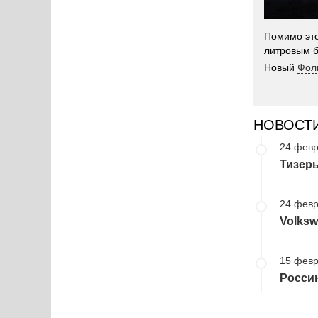
Помимо это
литровым 
Новый
Фол
НОВОСТ
24 февр
Тизеры
24 февр
Volks
15 февр
Россию