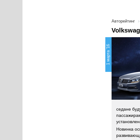
Авторейтинг
Volkswag
1 марта '16
седане буд
пассажирам
установлен
Новинка ос
развивающи