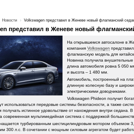
Новости
Volkswagen представил в Женеве новый флагманский седа
en представил в Женеве новый флагмански
На открывшемся автосалоне в Ж
компания
Volkswagen
представил
флагманскую модель для китайск
Новинка получила внушительные
длина автомобиля ровна 5 050 м
и высота – 1 480 мм.
Автомобиль, построенный на пл
длинную колесную базу и широки
электрическими доводчиками.
Volkswagen Phideon получит бога
ут использоваться передовые системы безопасности, а также сис
 получать истинное удовольствие от нахождения внутри седана. В
а современная мультимедийная система с поддержкой большинст
нащается турбированным шестицилиндровым мотором объемом 3,0
м 300 л.с. В сочетании с мощным силовым агрегатом будет работ