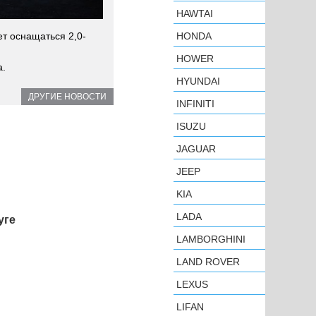
HAWTAI
HONDA
т оснащаться 2,0-
HOWER
а.
HYUNDAI
ДРУГИЕ НОВОСТИ
INFINITI
ISUZU
JAGUAR
JEEP
KIA
LADA
уге
LAMBORGHINI
LAND ROVER
LEXUS
LIFAN