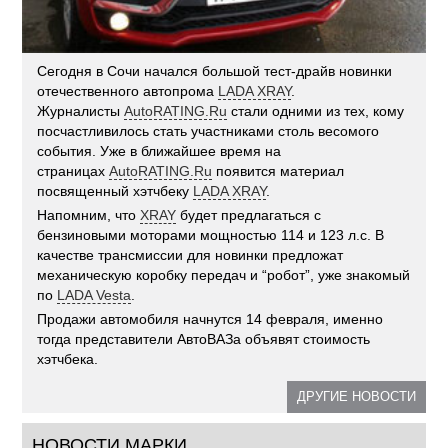
Сегодня в Сочи начался большой тест-драйв новинки
отечественного автопрома
LADA XRAY
.
Журналисты
AutoRATING.Ru
стали одними из тех, кому
посчастливилось стать участниками столь весомого
события. Уже в ближайшее время на
страницах
AutoRATING.Ru
появится материал
посвященный хэтчбеку
LADA XRAY
.
Напомним, что
XRAY
будет предлагаться с
бензиновыми моторами мощностью 114 и 123 л.с. В
качестве трансмиссии для новинки предложат
механическую коробку передач и “робот”, уже знакомый
по
LADA Vesta
.
Продажи автомобиля начнутся 14 февраля, именно
тогда представители АвтоВАЗа объявят стоимость
хэтчбека.
ДРУГИЕ НОВОСТИ
НОВОСТИ МАРКИ