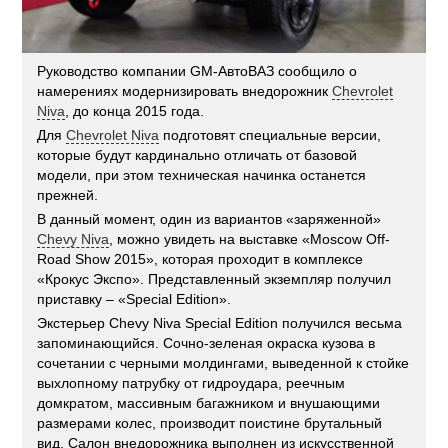
Руководство компании GM-АвтоВАЗ сообщило о
намерениях модернизировать внедорожник
Chevrolet
Niva
, до конца 2015 года.
Для
Chevrolet Niva
подготовят специальные версии,
которые будут кардинально отличать от базовой
модели, при этом техническая начинка останется
прежней.
В данный момент, один из вариантов «заряженной»
Chevy Niva
, можно увидеть на выставке «Moscow Off-
Road Show 2015», которая проходит в комплексе
«Крокус Экспо». Представленный экземпляр получил
приставку – «Special Edition».
Экстерьер Chevy Niva Special Edition получился весьма
запоминающийся. Сочно-зеленая окраска кузова в
сочетании с черными молдингами, выведенной к стойке
выхлопному патрубку от гидроудара, реечным
домкратом, массивным багажником и внушающими
размерами колес, производит поистине брутальный
вид. Салон внедорожника выполнен из искусственной