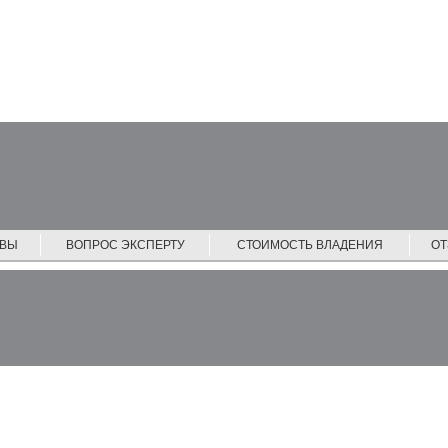
ЙВЫ
ВОПРОС ЭКСПЕРТУ
СТОИМОСТЬ ВЛАДЕНИЯ
О