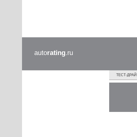
auto
rating
.ru
ТЕСТ-ДРА