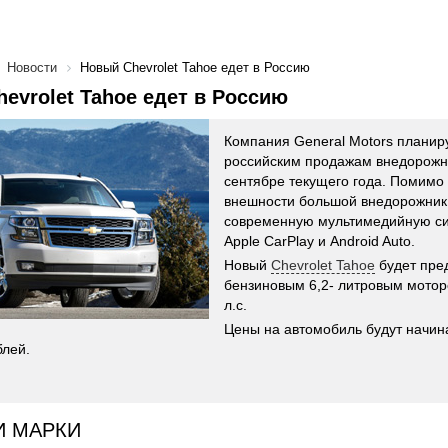
Новости
Новый Chevrolet Tahoe едет в Россию
evrolet Tahoe едет в Россию
Компания General Motors планиру
российским продажам внедорож
сентябре текущего года. Помимо
внешности большой внедорожник
современную мультимедийную си
Apple CarPlay и Android Auto.
Новый
Chevrolet Tahoe
будет пред
бензиновым 6,2- литровым мото
л.с.
Цены на автомобиль будут начин
блей.
И МАРКИ