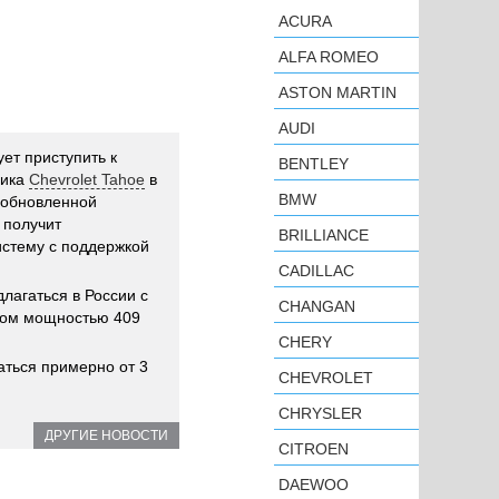
ACURA
ALFA ROMEO
ASTON MARTIN
AUDI
ет приступить к
BENTLEY
ника
Chevrolet Tahoe
в
BMW
 обновленной
 получит
BRILLIANCE
стему с поддержкой
CADILLAC
лагаться в России с
CHANGAN
ром мощностью 409
CHERY
аться примерно от 3
CHEVROLET
CHRYSLER
ДРУГИЕ НОВОСТИ
CITROEN
DAEWOO