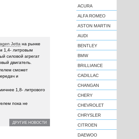
ACURA
ALFA ROMEO
ASTON MARTIN
AUDI
agen Jetta
на рынке
BENTLEY
м 1,4- литровым
BMW
ый силовой агрегат
овый двигатель.
BRILLIANCE
ателем сможет
CADILLAC
передач и
CHANGAN
мичнее 1,8- литрового
CHERY
телем пока не
CHEVROLET
CHRYSLER
ДРУГИЕ НОВОСТИ
CITROEN
DAEWOO