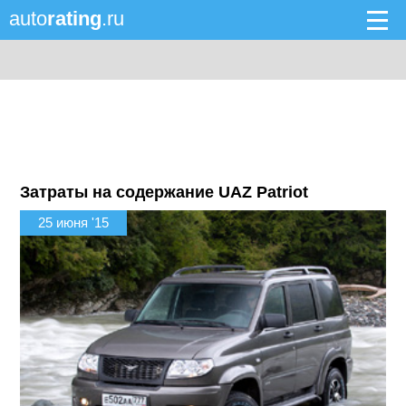
auto
rating
.ru
Затраты на содержание UAZ Patriot
25 июня '15