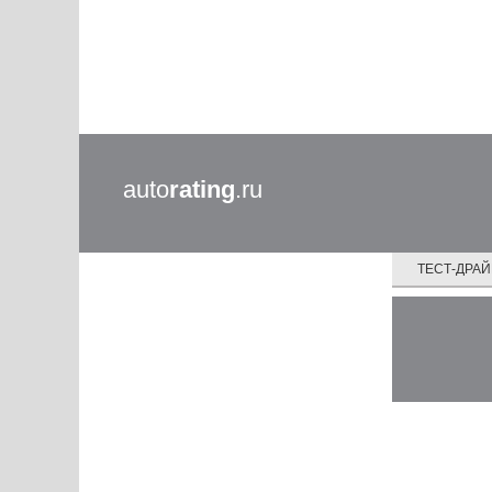
auto
rating
.ru
ТЕСТ-ДРА