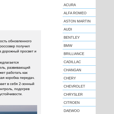
ACURA
ALFA ROMEO
ASTON MARTIN
AUDI
BENTLEY
ость обновленного
BMW
россовер получил
в дорожный просвет и
BRILLIANCE
CADILLAC
едлагается
тель, развивающий
CHANGAN
жет работать как
кая коробка передач.
CHERY
ает в себя 2-зонный
CHEVROLET
онтроль, подогрев
устойчивости.
CHRYSLER
CITROEN
DAEWOO