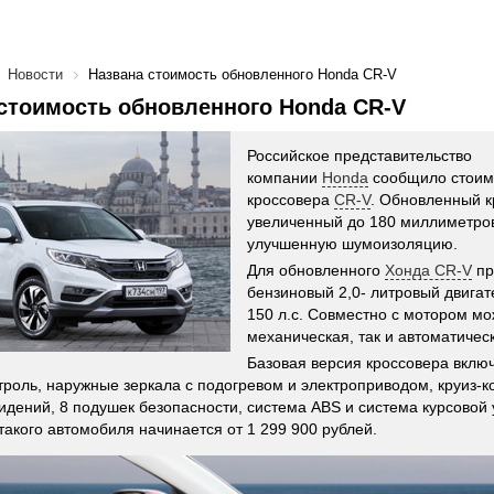
Новости
Названа стоимость обновленного Honda CR-V
стоимость обновленного Honda CR-V
Российское представительство
компании
Honda
сообщило стоим
кроссовера
CR-V
. Обновленный к
увеличенный до 180 миллиметро
улучшенную шумоизоляцию.
Для обновленного
Хонда CR-V
пр
бензиновый 2,0- литровый двига
150 л.с. Совместно с мотором мо
механическая, так и автоматичес
Базовая версия кроссовера включ
троль, наружные зеркала с подогревом и электроприводом, круиз-к
идений, 8 подушек безопасности, система ABS и система курсовой 
такого автомобиля начинается от 1 299 900 рублей.