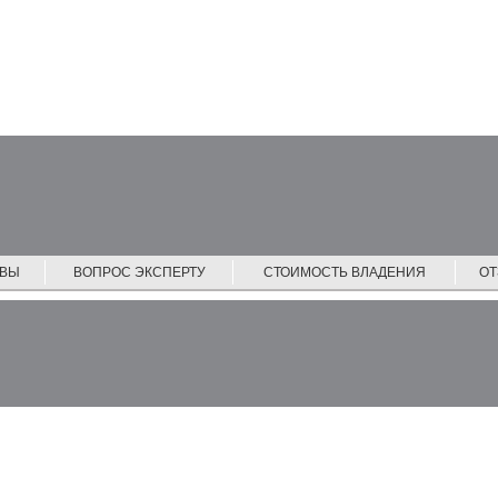
ЙВЫ
ВОПРОС ЭКСПЕРТУ
СТОИМОСТЬ ВЛАДЕНИЯ
О