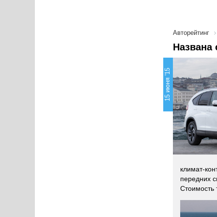
Авторейтинг
Названа 
15 июня '15
климат-кон
передних с
Стоимость 