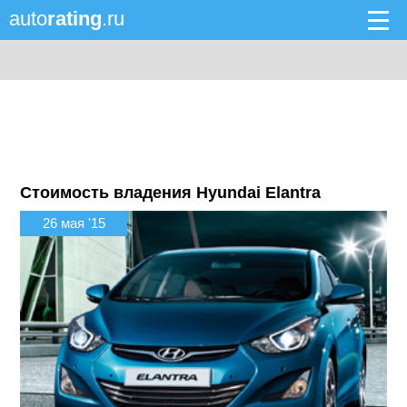
auto
rating
.ru
Стоимость владения Hyundai Elantra
26 мая '15