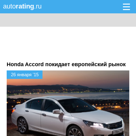
auto
rating
.ru
Honda Accord покидает европейский рынок
26 января '15