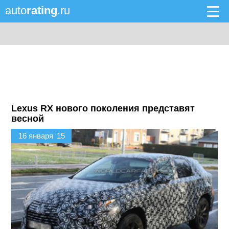
auto
rating
.ru
Lexus RX нового поколения представят
весной
16 января '15