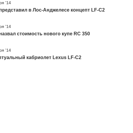
ря '14
представил в Лос-Анджелесе концепт LF-C2
ря '14
назвал стоимость нового купе RC 350
ря '14
птуальный кабриолет Lexus LF-C2