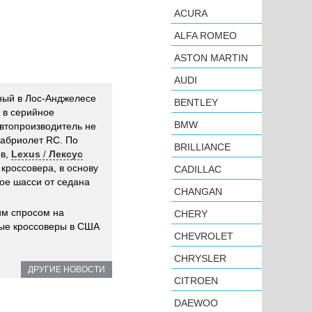
ACURA
ALFA ROMEO
ASTON MARTIN
AUDI
нный в Лос-Анджелесе
BENTLEY
 в серийное
BMW
автопроизводитель не
кабриолет RC. По
BRILLIANCE
ов,
Lexus
/
Лексус
кроссовера, в основу
CADILLAC
ое шасси от седана
CHANGAN
им спросом на
CHERY
ные кроссоверы в США
CHEVROLET
CHRYSLER
ДРУГИЕ НОВОСТИ
CITROEN
DAEWOO