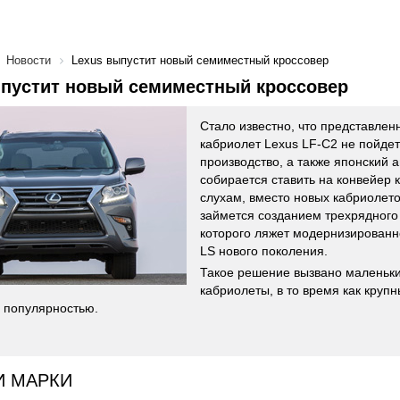
Новости
Lexus выпустит новый семиместный кроссовер
ыпустит новый семиместный кроссовер
Стало известно, что представле
кабриолет Lexus LF-C2 не пойдет
производство, а также японский 
собирается ставить на конвейер 
слухам, вместо новых кабриолет
займется созданием трехрядного 
которого ляжет модернизированн
LS нового поколения.
Такое решение вызвано маленьк
кабриолеты, в то время как круп
 популярностью.
И МАРКИ