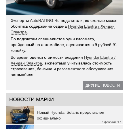
Эксперты
AutoRATING.Ru
подсчитали, во сколько может
обойтись содержание седана
Hyundai Elantra / Хендай
Элантра
.
По подсчетам специалистов один километр,
пройденный на автомобиле, оценивается в 9 рублей 91
копейку.
Во время оценки стоимости владения
Hyundai Elantra /
Хендай Элантра
, экспертами учитывалась стоимость
страхования, бензина и регламентного обслуживания
автомобиля.
ДРУГИЕ НОВОСТИ
НОВОСТИ МАРКИ
Новый Hyundai Solaris представлен
официально
6 февраля '17