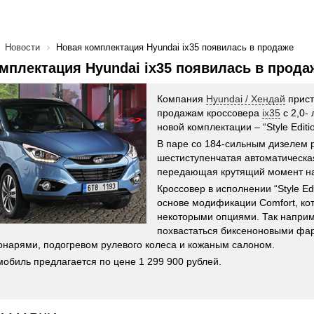
Новости
Новая комплектация Hyundai ix35 появилась в продаже
мплектация Hyundai ix35 появилась в прода
Компания
Hyundai / Хендай
прист
продажам кроссовера
ix35
с 2,0-
новой комплектации – “Style Editio
В паре со 184-сильным дизелем 
шестиступенчатая автоматическа
передающая крутящий момент на
Кроссовер в исполнении “Style Ed
основе модификации Comfort, ко
некоторыми опциями. Так наприм
похвастаться биксеноновыми фа
нарями, подогревом рулевого колеса и кожаным салоном.
мобиль предлагается по цене 1 299 900 рублей.