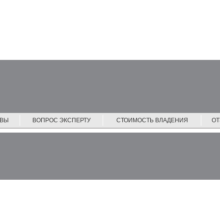
ЙВЫ
ВОПРОС ЭКСПЕРТУ
СТОИМОСТЬ ВЛАДЕНИЯ
О