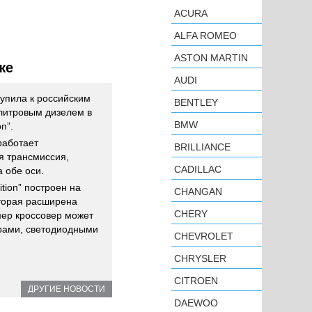
ACURA
ALFA ROMEO
ASTON MARTIN
же
AUDI
упила к российским
BENTLEY
 литровым дизелем в
BMW
n”.
работает
BRILLIANCE
я трансмиссия,
CADILLAC
 обе оси.
ition” построен на
CHANGAN
торая расширена
CHERY
ер кроссовер может
рами, светодиодными
CHEVROLET
CHRYSLER
CITROEN
ДРУГИЕ НОВОСТИ
DAEWOO