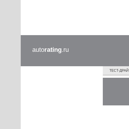
auto
rating
.ru
ТЕСТ-ДРА