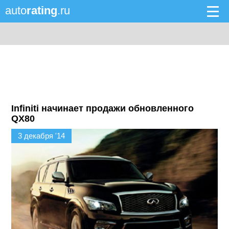
auto
rating
.ru
Infiniti начинает продажи обновленного
QX80
3 декабря '14