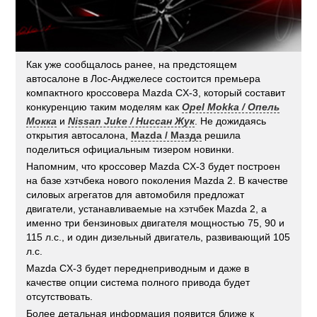
Как уже сообщалось ранее, на предстоящем
автосалоне в Лос-Анджелесе состоится премьера
компактного кроссовера Mazda CX-3, который составит
конкуренцию таким моделям как
Opel Mokka / Опель
Мокка
и
Nissan Juke / Ниссан Жук
. Не дожидаясь
открытия автосалона,
Mazda / Мазда
решила
поделиться официальным тизером новинки.
Напомним, что кроссовер Mazda CX-3 будет построен
на базе хэтчбека нового поколения Mazda 2. В качестве
силовых агрегатов для автомобиля предложат
двигатели, устанавливаемые на хэтчбек Mazda 2, а
именно три бензиновых двигателя мощностью 75, 90 и
115 л.с., и один дизельный двигатель, развивающий 105
л.с.
Mazda CX-3 будет переднеприводным и даже в
качестве опции система полного привода будет
отсутствовать.
Более детальная информация появится ближе к