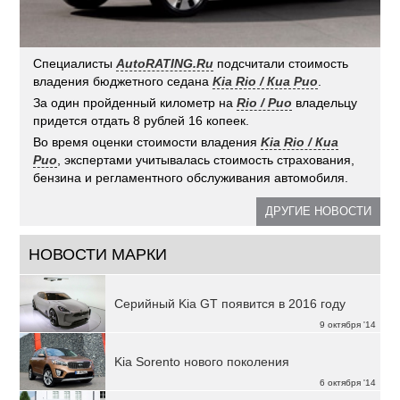
Специалисты
AutoRATING.Ru
подсчитали стоимость
владения бюджетного седана
Kia Rio / Киа Рио
.
За один пройденный километр на
Rio / Рио
владельцу
придется отдать 8 рублей 16 копеек.
Во время оценки стоимости владения
Kia Rio / Киа
Рио
, экспертами учитывалась стоимость страхования,
бензина и регламентного обслуживания автомобиля.
ДРУГИЕ НОВОСТИ
НОВОСТИ МАРКИ
Серийный Kia GT появится в 2016 году
9 октября '14
Kia Sorento нового поколения
6 октября '14