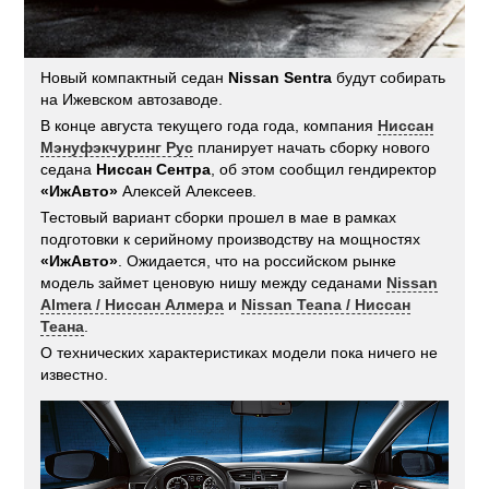
Новый компактный седан
Nissan Sentra
будут собирать
на Ижевском автозаводе.
В конце августа текущего года года, компания
Ниссан
Мэнуфэкчуринг Рус
планирует начать сборку нового
седана
Ниссан Сентра
, об этом сообщил гендиректор
«ИжАвто»
Алексей Алексеев.
Тестовый вариант сборки прошел в мае в рамках
подготовки к серийному производству на мощностях
«ИжАвто»
. Ожидается, что на российском рынке
модель займет ценовую нишу между седанами
Nissan
Almera / Ниссан Алмера
и
Nissan Teana / Ниссан
Теана
.
О технических характеристиках модели пока ничего не
известно.