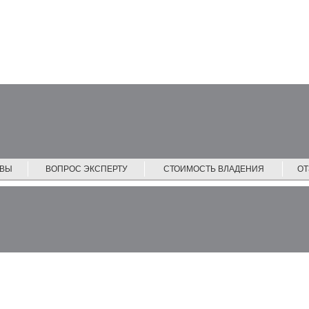
ЙВЫ
ВОПРОС ЭКСПЕРТУ
СТОИМОСТЬ ВЛАДЕНИЯ
О