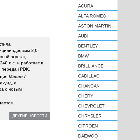
ACURA
ALFA ROMEO
ASTON MARTIN
AUDI
стила
BENTLEY
хцилиндровым 2,0-
BMW
вой агрегат,
40 л.с. и работает в
BRILLIANCE
й передач PDK.
CADILLAC
ация
Macan /
екунд, а
CHANGAN
ра с новым
CHERY
щается.
CHEVROLET
CHRYSLER
ДРУГИЕ НОВОСТИ
CITROEN
DAEWOO