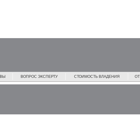
ЙВЫ
ВОПРОС ЭКСПЕРТУ
СТОИМОСТЬ ВЛАДЕНИЯ
О