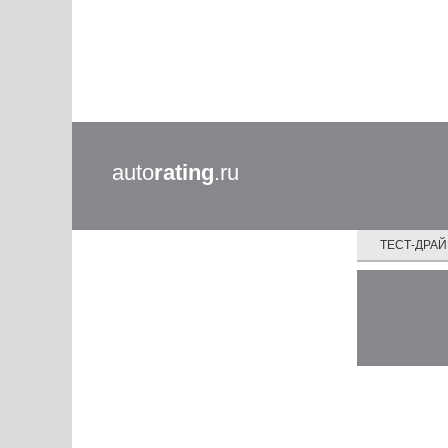
auto
rating
.ru
ТЕСТ-ДРА