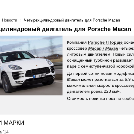
Новости
Четырехцилиндровый двигатель для Porsche Macan
цилиндровый двигатель для Porsche Macan
Компания
Porsche / Порше
осна
кроссовер
Macan / Макан
четыре
литровым двигателем. Новый сило
оснащенный турбиной развивает 2
паре с семиступенчатой коробко
До первой сотни новая модифик
Макан
может разогнаться за 6,9 с
максимальная скорость кроссове
двигателем ровна 223 км/ч.
Стоимость новинки пока не сооб
И МАРКИ
а '14