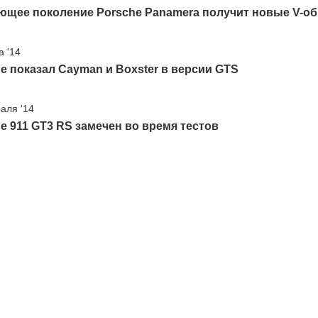
ющее поколение Porsche Panamera получит новые V-об
а '14
e показал Cayman и Boxster в версии GTS
аля '14
e 911 GT3 RS замечен во время тестов