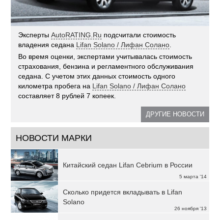
Эксперты
AutoRATING.Ru
подсчитали стоимость
владения седана
Lifan Solano / Лифан Солано
.
Во время оценки, экспертами учитывалась стоимость
страхования, бензина и регламентного обслуживания
седана. С учетом этих данных стоимость одного
километра пробега на
Lifan Solano / Лифан Солано
составляет 8 рублей 7 копеек.
ДРУГИЕ НОВОСТИ
НОВОСТИ МАРКИ
Китайский седан Lifan Cebrium в России
5 марта '14
Сколько придется вкладывать в Lifan
Solano
26 ноября '13