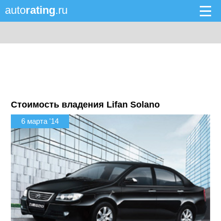
auto
rating
.ru
Стоимость владения Lifan Solano
6 марта '14