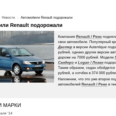
Новости
Автомобили Renault подорожали
или Renault подорожали
Компания
Renault / Рено
подняла
свои автомобили. Популярный к
Дастер
в версии Autentique под
рублей, однако другие версии ав
дороже на 7000 рублей. Модели
Сандеро
и
Logan / Логан
подоро
Таким образом, седан обойдется
рублей, а хэтчбек в 374 000 рубле
Напомним, что это уже второе п
автомобилей
Renault / Рено
в те
И МАРКИ
аля '14