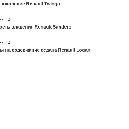
поколение Renault Twingo
ря '14
сть владения Renault Sandero
ря '14
ы на содержание седана Renault Logan