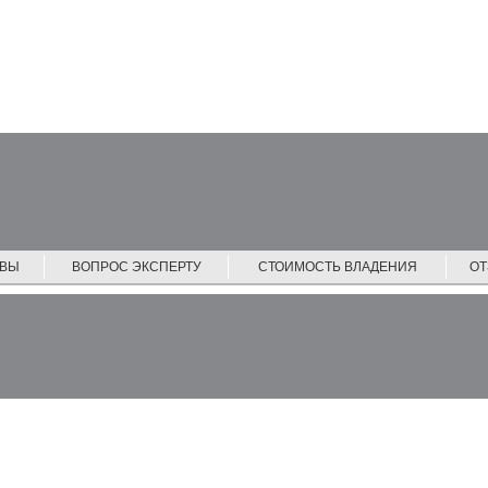
ЙВЫ
ВОПРОС ЭКСПЕРТУ
СТОИМОСТЬ ВЛАДЕНИЯ
О