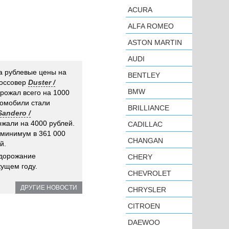
ACURA
ALFA ROMEO
ASTON MARTIN
AUDI
 рублевые цены на
BENTLEY
россовер
Duster /
BMW
орожал всего на 1000
томобили стали
BRILLIANCE
Sandero /
жали на 4000 рублей.
CADILLAC
 минимум в 361 000
CHANGAN
й.
одорожание
CHERY
кущем году.
CHEVROLET
ДРУГИЕ НОВОСТИ
CHRYSLER
CITROEN
DAEWOO