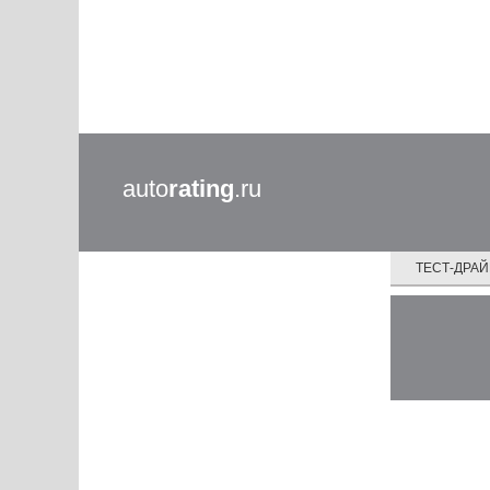
auto
rating
.ru
ТЕСТ-ДРА