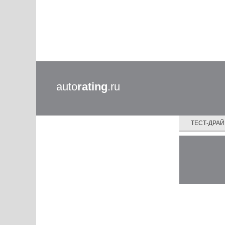
auto
rating
.ru
ТЕСТ-ДРА