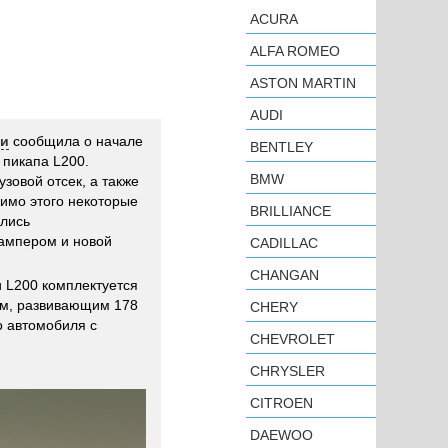
ACURA
ALFA ROMEO
ASTON MARTIN
AUDI
си
сообщила о начале
BENTLEY
 пикапа L200.
BMW
зовой отсек, а также
имо этого некоторые
BRILLIANCE
елись
ампером и новой
CADILLAC
CHANGAN
и L200 комплектуется
ом, развивающим 178
CHERY
о автомобиля с
CHEVROLET
CHRYSLER
CITROEN
DAEWOO