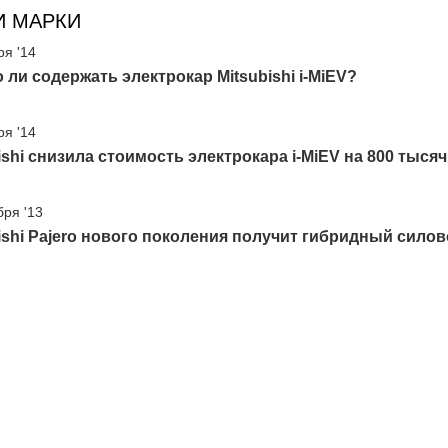
И МАРКИ
ря '14
 ли содержать электрокар Mitsubishi i-MiEV?
ря '14
ishi снизила стоимость электрокара i-MiEV на 800 тыся
бря '13
ishi Pajero нового поколения получит гибридный силов