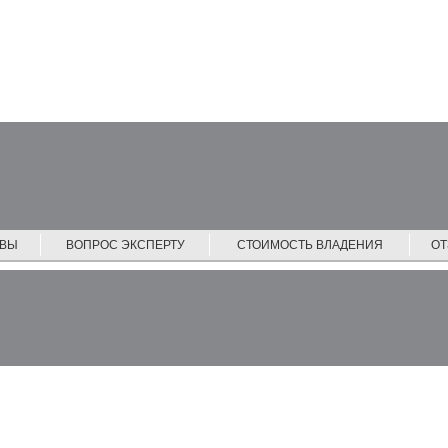
ЙВЫ
ВОПРОС ЭКСПЕРТУ
СТОИМОСТЬ ВЛАДЕНИЯ
О