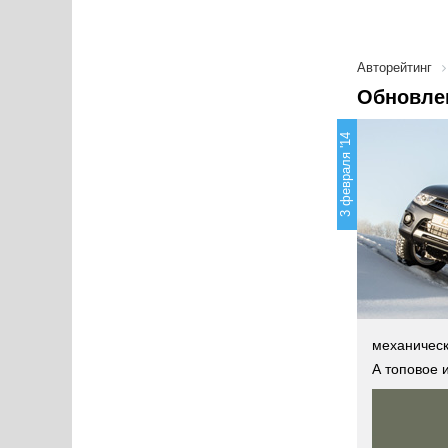
Авторейтинг
Обновлен
3 февраля '14
механическ
А топовое 