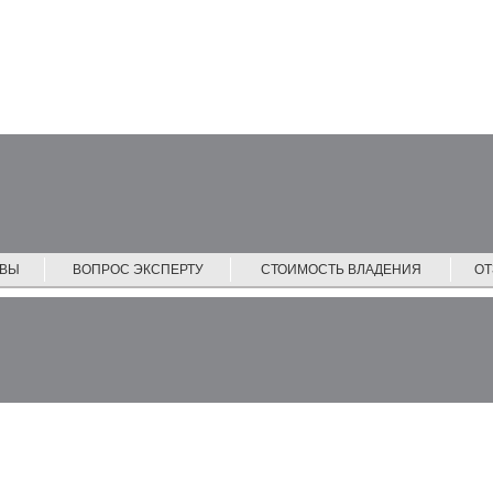
ЙВЫ
ВОПРОС ЭКСПЕРТУ
СТОИМОСТЬ ВЛАДЕНИЯ
О