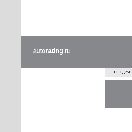
auto
rating
.ru
ТЕСТ-ДРА