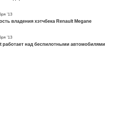
бря '13
сть владения хэтчбека Renault Megane
бря '13
lt работает над беспилотными автомобилями