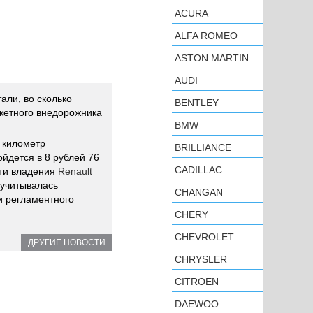
ACURA
ALFA ROMEO
ASTON MARTIN
AUDI
али, во сколько
BENTLEY
жетного внедорожника
BMW
 километр
BRILLIANCE
йдется в 8 рублей 76
CADILLAC
сти владения
Renault
 учитывалась
CHANGAN
и регламентного
CHERY
CHEVROLET
ДРУГИЕ НОВОСТИ
CHRYSLER
CITROEN
DAEWOO