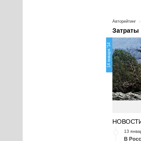
Авторейтинг
Затраты 
14 января '14
НОВОСТ
13 янва
В Росс