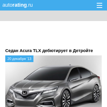
auto
rating
.ru
Седан Acura TLX дебютирует в Детройте
20 декабря '13