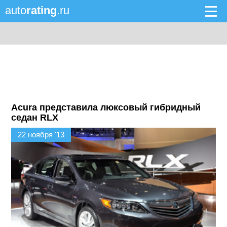
auto
rating
.ru
Acura представила люксовый гибридный
седан RLX
22 ноября '13