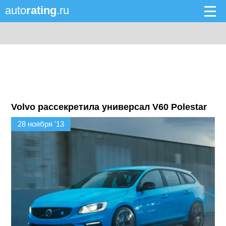
auto
rating
.ru
Volvo рассекретила универсал V60 Polestar
28 ноября '13