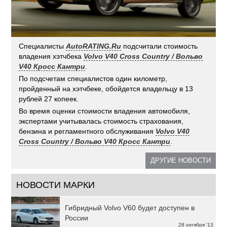
Специалисты
AutoRATING.Ru
подсчитали стоимость
владения хэтчбека
Volvo V40 Cross Country / Вольво
V40 Кросс Кантри
.
По подсчетам специалистов один километр,
пройденный на хэтчбеке, обойдется владельцу в 13
рублей 27 копеек.
Во время оценки стоимости владения автомобиля,
экспертами учитывалась стоимость страхования,
бензина и регламентного обслуживания
Volvo V40
Cross Country / Вольво V40 Кросс Кантри
.
ДРУГИЕ НОВОСТИ
НОВОСТИ МАРКИ
Гибридный Volvo V60 будет доступен в
России
28 октября '13