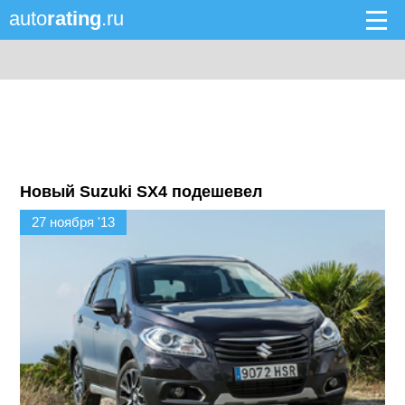
auto
rating
.ru
Новый Suzuki SX4 подешевел
27 ноября '13