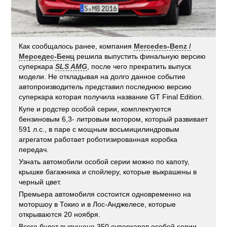
Как сообщалось ранее, компания
Mercedes-Benz /
Мерседес-Бенц
решила выпустить финальную версию
суперкара
SLS AMG
, после чего прекратить выпуск
модели. Не откладывая на долго данное событие
автопроизводитель представил последнюю версию
суперкара которая получила название GT Final Edition.
Купе и родстер особой серии, комплектуются
бензиновым 6,3- литровым мотором, который развивает
591 л.с., в паре с мощным восьмицилиндровым
агрегатом работает роботизированная коробка
передач.
Узнать автомобили особой серии можно по капоту,
крышке багажника и спойлеру, которые выкрашены в
черный цвет.
Премьера автомобиля состоится одновременно на
моторшоу в Токио и в Лос-Анджелесе, которые
открываются 20 ноября.
Всего будет выпущено 350 суперкаров особой серии.