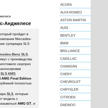
ACURA
ALFA ROMEO
джелесе
ASTON MARTIN
ос-Анджелесе
AUDI
оторый пройдет в
BENTLEY
 компания Mercedes-
BMW
сию суперкара SLS
BRILLIANCE
rcedes-Benz SLS
,
CADILLAC
мут с производства.
риготовило сюрприз
CHANGAN
 анонсировав
ю
SLS AMG
.
CHERY
 AMG Final Edition
CHEVROLET
 публикой полностью
CHRYSLER
кара
SLS
, которые
CITROEN
ет модель с
называться
AMG GT
, и
DAEWOO