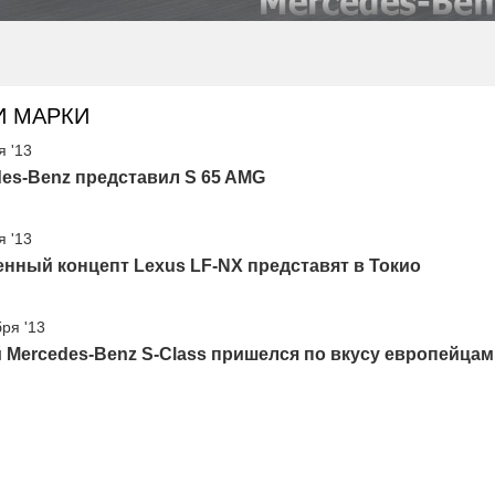
И МАРКИ
я '13
es-Benz представил S 65 AMG
я '13
нный концепт Lexus LF-NX представят в Токио
бря '13
Mercedes-Benz S-Class пришелся по вкусу европейцам