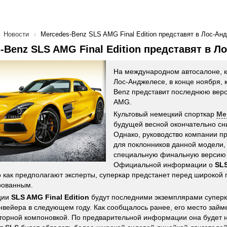
Новости
Mercedes-Benz SLS AMG Final Edition представят в Лос-Ан
-Benz SLS AMG Final Edition представят в Л
На международном автосалоне, к
Лос-Анджелесе, в конце ноября,
Benz представит последнюю вер
AMG.
Культовый немецкий спорткар
Me
будущей весной окончательно сни
Однако, руководство компании п
для поклонников данной модели,
специальную финальную верси
Официальной информации о
SLS
но как предполагают эксперты, суперкар предстанет перед широкой
ованным.
ции
SLS AMG Final Edition
будут последними экземплярами супер
онвейера в следующем году. Как сообщалось ранее, его место займ
орной компоновкой. По предварительной информации она будет 