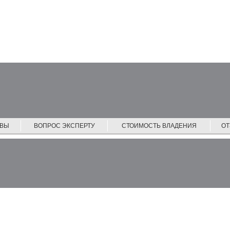
ЙВЫ
ВОПРОС ЭКСПЕРТУ
СТОИМОСТЬ ВЛАДЕНИЯ
О