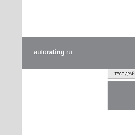
auto
rating
.ru
ТЕСТ-ДРА