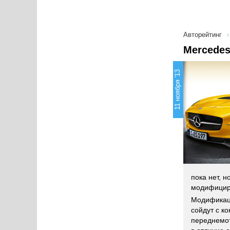
Авторейтинг
Mercedes
11 ноября '13
пока нет, 
модифицир
Модифика
сойдут с к
переднемот