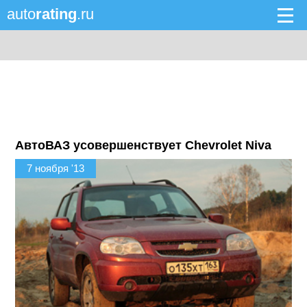
auto
rating
.ru
АвтоВАЗ усовершенствует Chevrolet Niva
7 ноября '13