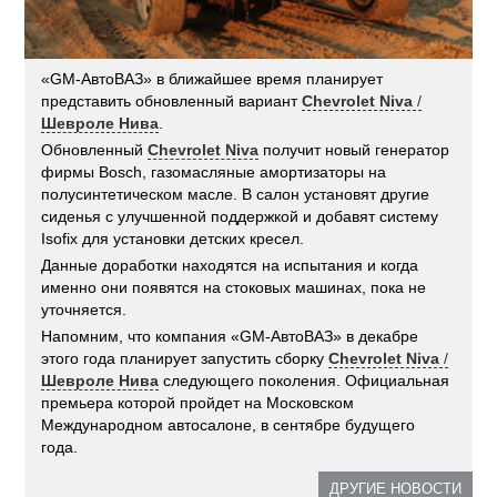
«GM-АвтоВАЗ» в ближайшее время планирует
представить обновленный вариант
Chevrolet Niva
/
Шевроле Нива
.
Обновленный
Chevrolet Niva
получит новый генератор
фирмы Bosch, газомасляные амортизаторы на
полусинтетическом масле. В салон установят другие
сиденья с улучшенной поддержкой и добавят систему
Isofix для установки детских кресел.
Данные доработки находятся на испытания и когда
именно они появятся на стоковых машинах, пока не
уточняется.
Напомним, что компания «GM-АвтоВАЗ» в декабре
этого года планирует запустить сборку
Chevrolet Niva
/
Шевроле Нива
следующего поколения. Официальная
премьера которой пройдет на Московском
Международном автосалоне, в сентябре будущего
года.
ДРУГИЕ НОВОСТИ