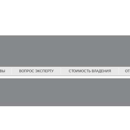
ЙВЫ
ВОПРОС ЭКСПЕРТУ
СТОИМОСТЬ ВЛАДЕНИЯ
О