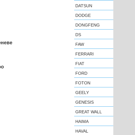
DATSUN
DODGE
DONGFENG
DS
еневе
FAW
FERRARI
FIAT
ро
FORD
FOTON
GEELY
GENESIS
GREAT WALL
HAIMA
HAVAL