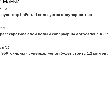
И МАРКИ
а '13
суперкар LaFerrari пользуется популярностью
 '13
i рассекретила свой новый суперкар на автосалоне в Ж
ля '13
950- сильный суперкар Ferrari будет стоить 1,2 млн ев