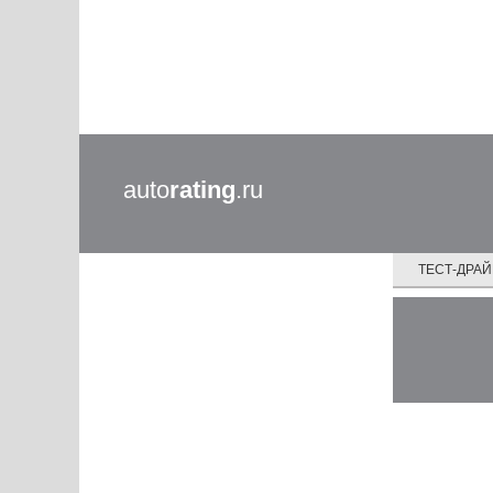
auto
rating
.ru
ТЕСТ-ДРА