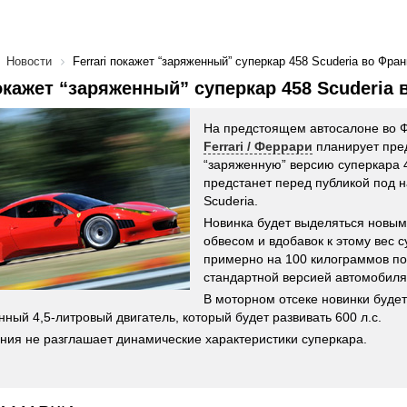
Новости
Ferrari покажет “заряженный” суперкар 458 Scuderia во Фра
покажет “заряженный” суперкар 458 Scuderia
На предстоящем автосалоне во 
Ferrari / Феррари
планирует пре
“заряженную” версию суперкара 45
предстанет перед публикой под 
Scuderia.
Новинка будет выделяться новы
обвесом и вдобавок к этому вес 
примерно на 100 килограммов по
стандартной версией автомобиля
В моторном отсеке новинки будет
ный 4,5-литровый двигатель, который будет развивать 600 л.с.
ния не разглашает динамические характеристики суперкара.