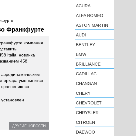
ACURA
ALFA ROMEO
нкфурте
ASTON MARTIN
 во Франкфурте
AUDI
Франкфурте компания
BENTLEY
дставить
BMW
8 Italia, новинка
названием 458
BRILLIANCE
CADILLAC
м аэродинамическим
суперкара уменьшится
CHANGAN
 сравнению со
.
CHERY
 установлен
CHEVROLET
CHRYSLER
CITROEN
ДРУГИЕ НОВОСТИ
DAEWOO