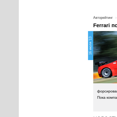
Авторейтинг
Ferrari 
16 июля '13
форсирован
Пока компа