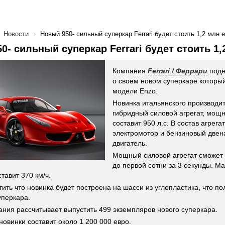
Новости
Новый 950- сильный суперкар Ferrari будет стоить 1,2 млн 
0- сильный суперкар Ferrari будет стоить 1,
Компания
Ferrari / Феррари
поде
о своем новом суперкаре которы
модели Enzo.
Новинка итальянского производи
гибридный силовой агрегат, мощн
составит 950 л.с. В состав агрега
электромотор и бензиновый две
двигатель.
Мощный силовой агрегат сможет 
до первой сотни за 3 секунды. М
тавит 370 км/ч.
тить что новинка будет построена на шасси из углепластика, что п
уперкара.
ания рассчитывает выпустить 499 экземпляров нового суперкара.
новинки составит около 1 200 000 евро.