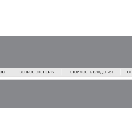
ЙВЫ
ВОПРОС ЭКСПЕРТУ
СТОИМОСТЬ ВЛАДЕНИЯ
О