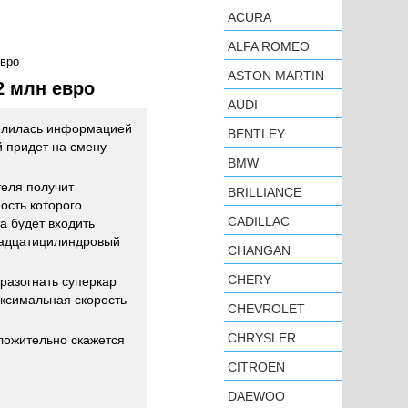
ACURA
ALFA ROMEO
евро
ASTON MARTIN
2 млн евро
AUDI
лилась информацией
BENTLEY
й придет на смену
BMW
теля получит
BRILLIANCE
ость которого
CADILLAC
та будет входить
надцатицилиндровый
CHANGAN
CHERY
разогнать суперкар
аксимальная скорость
CHEVROLET
CHRYSLER
оложительно скажется
CITROEN
DAEWOO