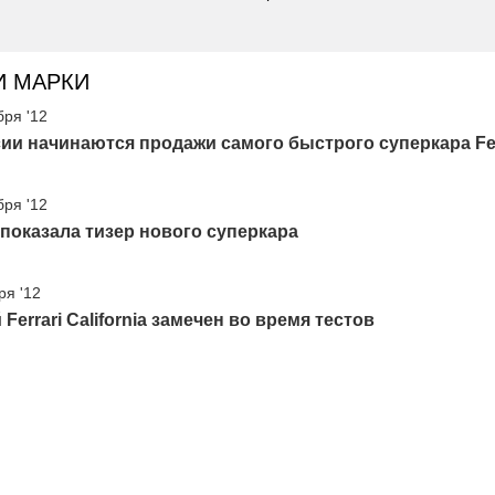
И МАРКИ
бря '12
ии начинаются продажи самого быстрого суперкара Fer
бря '12
i показала тизер нового суперкара
ря '12
Ferrari California замечен во время тестов