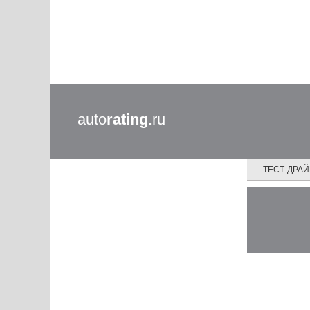
auto
rating
.ru
ТЕСТ-ДРА