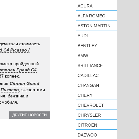
ACURA
ALFA ROMEO
ASTON MARTIN
AUDI
дсчитали стоимость
BENTLEY
d C4 Picasso /
BMW
лометр пройденный
BRILLIANCE
Ситроен Гранд С4
CADILLAC
87 копеек.
дения
Citroen Grand
CHANGAN
 Пикассо
, экспертами
CHERY
ия, бензина и
омобиля.
CHEVROLET
CHRYSLER
ДРУГИЕ НОВОСТИ
CITROEN
DAEWOO