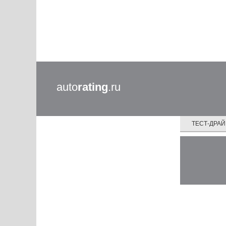
auto
rating
.ru
ТЕСТ-ДРА