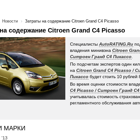
Новости
Затраты на содержание Citroen Grand C4 Picasso
на содержание Citroen Grand C4 Picasso
Специалисты
AutoRATING.Ru
по
владения минивэна
Citroen Gran
Ситроен Гранд С4 Пикассо
.
По подсчетам экспертов один ки
на
Citroen Grand C4 Picasso / 
Пикассо
будет стоить 10 рублей 
Во время оценки стоимости вла
C4 Picasso / Ситроен Гранд С4
учитывалась стоимость страхован
регламентного обслуживания авт
И МАРКИ
 '13