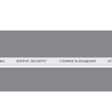
ЙВЫ
ВОПРОС ЭКСПЕРТУ
СТОИМОСТЬ ВЛАДЕНИЯ
О