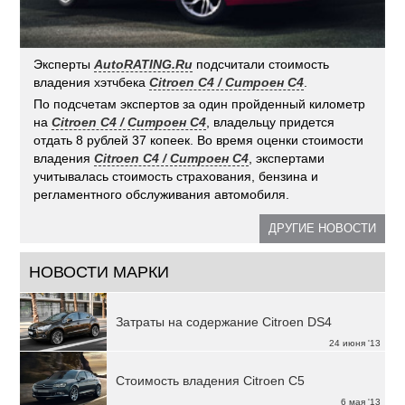
Эксперты
AutoRATING.Ru
подсчитали стоимость
владения хэтчбека
Citroen C4 / Ситроен С4
.
По подсчетам экспертов за один пройденный километр
на
Citroen C4 / Ситроен С4
, владельцу придется
отдать 8 рублей 37 копеек. Во время оценки стоимости
владения
Citroen C4 / Ситроен С4
, экспертами
учитывалась стоимость страхования, бензина и
регламентного обслуживания автомобиля.
ДРУГИЕ НОВОСТИ
НОВОСТИ МАРКИ
Затраты на содержание Citroen DS4
24 июня '13
Стоимость владения Citroen C5
6 мая '13