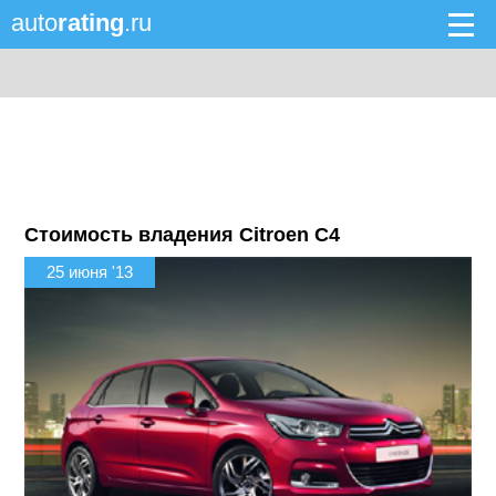
auto
rating
.ru
Стоимость владения Citroen C4
25 июня '13