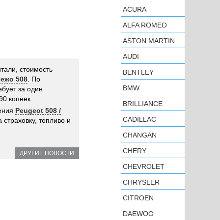
ACURA
ALFA ROMEO
ASTON MARTIN
AUDI
тали, стоимость
BENTLEY
Пежо 508
. По
BMW
ебует за один
90 копеек.
BRILLIANCE
дения
Peugeot 508 /
CADILLAC
 страховку, топливо и
CHANGAN
CHERY
ДРУГИЕ НОВОСТИ
CHEVROLET
CHRYSLER
CITROEN
DAEWOO