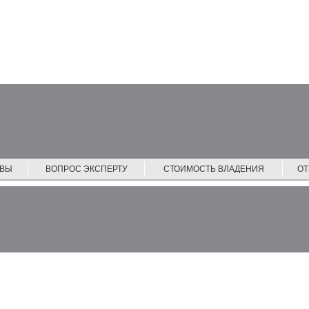
ЙВЫ
ВОПРОС ЭКСПЕРТУ
СТОИМОСТЬ ВЛАДЕНИЯ
О