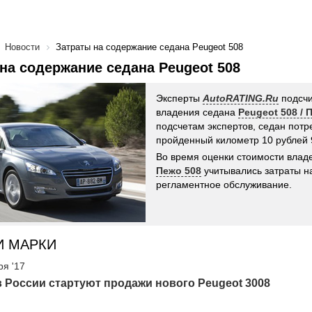
Новости
Затраты на содержание седана Peugeot 508
на содержание седана Peugeot 508
Эксперты
AutoRATING.Ru
подсчи
владения седана
Peugeot 508 / 
подсчетам экспертов, седан потр
пройденный километр 10 рублей 
Во время оценки стоимости вла
Пежо 508
учитывались затраты на
регламентное обслуживание.
И МАРКИ
ря '17
в России стартуют продажи нового Peugeot 3008