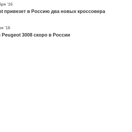
бря '16
t привезет в Россию два новых кроссовера
ря '16
Peugeot 3008 скоро в России