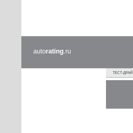
auto
rating
.ru
ТЕСТ-ДРА