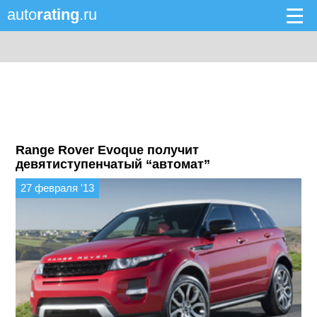
auto
rating
.ru
Range Rover Evoque получит
девятиступенчатый “автомат”
27 февраля '13