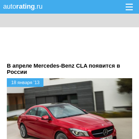
auto
rating
.ru
В апреле Mercedes-Benz CLA появится в
России
18 января '13