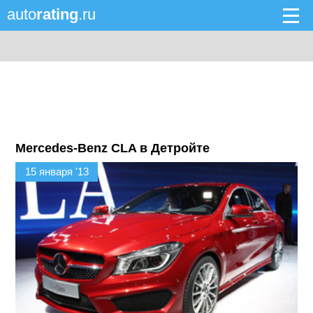
auto
rating
.ru
Mercedes-Benz CLA в Детройте
15 января '13