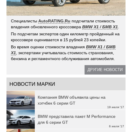
Специалисты
AutoRATING.Ru
подсчитали стоимость
владения обновленного кроссовера
BMW X1 / БМВ X1
.
По подсчетам экспертов один километр пройденный на
кроссовере оценивается в 15 рублей 23 копейки.
Во время оценки стоимости владения
BMW X1 / БМВ
X1
, экспертами учитывалась стоимость страхования,
бензина и регламентного обслуживания автомобиля.
ДРУГИЕ НОВОСТИ
НОВОСТИ МАРКИ
Компания BMW объявила цены на
хэтчбек 6 серии GT
19 июля '17
BMW представила пакет M Performance
для 6 серии GT
6 июля '17