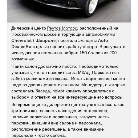
Дилерский центр
Реутов Моторс
, расположенный на
Носовихинском шоссе и торгующий автомобилями
Chevrolet / Шевроле
, посетили эксперты
Auto-
Dealer.Ru
с целью оценить работу центра. В результате
исследования автосалон набрал 150 баллов из 200
возможных.
Найти салон достаточно просто. Необходимо только
учитывать, что он находиться за МКАД. Парковка вся
забита машинами из склада. Искать парковочное место
надо во дворах рядом с салоном. Менеджер, с которым
состоялась беседа, помог клиенту определиться с
выбором и ответил на все интересующие его вопросы.
Во время оценки дилерского центра учитывались такие
критерии как: легкость нахождения автосалона,
наличие парковки и парковщика, загруженность
парковки, внешний вид салона и персонала,
расположение ресепшена, а также внимание
персонала к гостю салона.